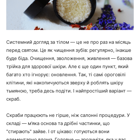
Системний догляд за тілом — це не про раз на місяць
перед святом. Це як чищення зубів: регулярно, інакше
буде біда. Очищення, зволоження, живлення — базова
трійка для здорової шкіри. Але є ще один пункт, який
багато хто ігнорує: оновлення. Так, ті самі ороговілі
клітини, які накопичуються зверху й роблять шкіру
тьмяною, треба десь подіти. І найпростіший варіант —
скраб.
Скраби працюють не гірше, ніж салонні процедури. У
складі — м’яка основа та дрібні частинки, що
"стирають" зайве. І от цікаво: готуються вони
елементарно вдома. Головне — зрозуміти, яка у вас