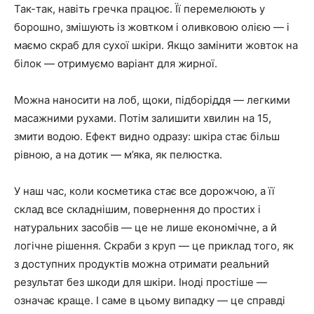
Так-так, навіть гречка працює. Її перемелюють у
борошно, змішують із жовтком і оливковою олією — і
маємо скраб для сухої шкіри. Якщо замінити жовток на
білок — отримуємо варіант для жирної.
Можна наносити на лоб, щоки, підборіддя — легкими
масажними рухами. Потім залишити хвилин на 15,
змити водою. Ефект видно одразу: шкіра стає більш
рівною, а на дотик — м’яка, як пелюстка.
У наш час, коли косметика стає все дорожчою, а її
склад все складнішим, повернення до простих і
натуральних засобів — це не лише економічне, а й
логічне рішення. Скраби з круп — це приклад того, як
з доступних продуктів можна отримати реальний
результат без шкоди для шкіри. Іноді простіше —
означає краще. І саме в цьому випадку — це справді