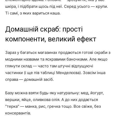
шкіра, і підібрати щось під неї. Серед усього — крупи.
Ті самі, з яких вариться каша.
Домашній скраб: прості
компоненти, великий ефект
Зараз у багатьох магазинах продаються готові скраби з
модними назвами та яскравими баночками. Але якщо
глянути склад — часто там штучні відлущуючі
частинки (і ще пів таблиці Менделєєва). Зовсім інша
справа — домашній засіб.
Базу можна взяти будь-яку натуральну: мед, йогурт,
вершки, яйце, оливкова олія. А до них додається
"терка" — манка, рис, гречка тощо. Все свіже, без
консервантів.