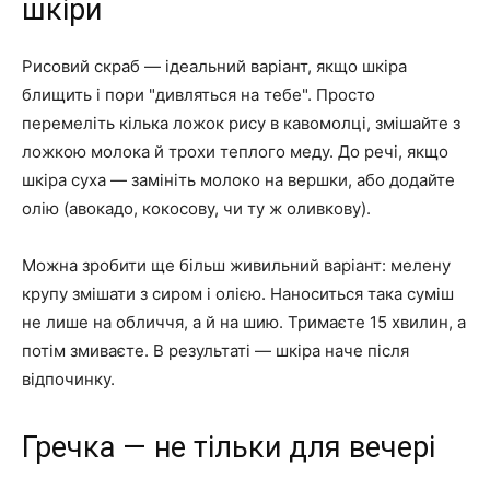
шкіри
Рисовий скраб — ідеальний варіант, якщо шкіра
блищить і пори "дивляться на тебе". Просто
перемеліть кілька ложок рису в кавомолці, змішайте з
ложкою молока й трохи теплого меду. До речі, якщо
шкіра суха — замініть молоко на вершки, або додайте
олію (авокадо, кокосову, чи ту ж оливкову).
Можна зробити ще більш живильний варіант: мелену
крупу змішати з сиром і олією. Наноситься така суміш
не лише на обличчя, а й на шию. Тримаєте 15 хвилин, а
потім змиваєте. В результаті — шкіра наче після
відпочинку.
Гречка — не тільки для вечері