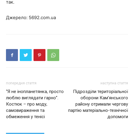
так.
Джерело: 5692.com.ua
попередня стаття
наступна стаття
“Я не інопланетянка, просто
Підрозділи територіальної
люблю виглядати гарно”.
оборони Кам’янського
Костюк – про моду,
району отримали чергову
самовираження та
партію матеріально-технічної
обмеження у тенісі
допомоги