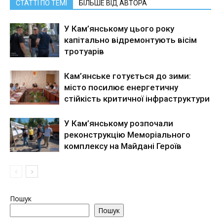
СТАТТІ ПО ТЕМІ
БІЛЬШЕ ВІД АВТОРА
У Кам’янському цього року
капітально відремонтують вісім
тротуарів
Кам’янське готується до зими:
місто посилює енергетичну
стійкість критичної інфраструктури
У Кам’янському розпочали
реконструкцію Меморіального
комплексу на Майдані Героїв
Пошук
Пошук