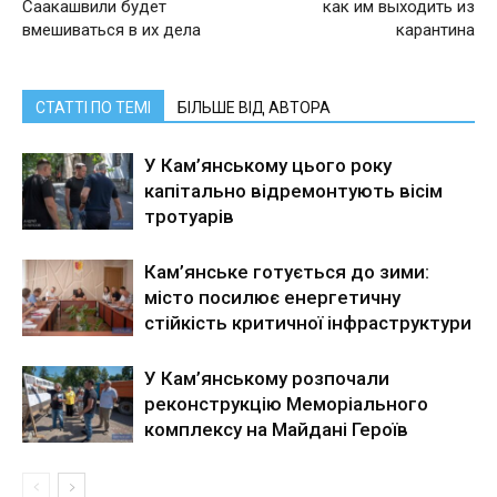
Саакашвили будет
как им выходить из
вмешиваться в их дела
карантина
СТАТТІ ПО ТЕМІ
БІЛЬШЕ ВІД АВТОРА
У Кам’янському цього року
капітально відремонтують вісім
тротуарів
Кам’янське готується до зими:
місто посилює енергетичну
стійкість критичної інфраструктури
У Кам’янському розпочали
реконструкцію Меморіального
комплексу на Майдані Героїв