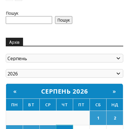
Пошук
Пошук
Архів
СЕРПЕНЬ 2026
«
»
ПН
ВТ
СР
ЧТ
ПТ
СБ
НД
1
2