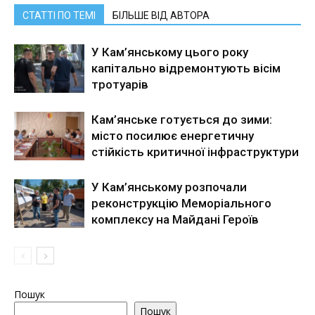
СТАТТІ ПО ТЕМІ
БІЛЬШЕ ВІД АВТОРА
У Кам’янському цього року
капітально відремонтують вісім
тротуарів
Кам’янське готується до зими:
місто посилює енергетичну
стійкість критичної інфраструктури
У Кам’янському розпочали
реконструкцію Меморіального
комплексу на Майдані Героїв
Пошук
Пошук