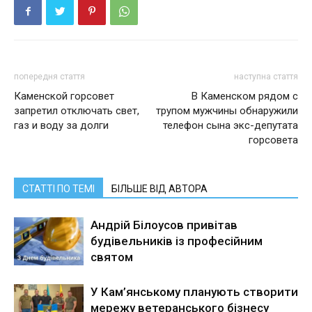
попередня стаття
наступна стаття
Каменской горсовет
В Каменском рядом с
запретил отключать свет,
трупом мужчины обнаружили
газ и воду за долги
телефон сына экс-депутата
горсовета
СТАТТІ ПО ТЕМІ
БІЛЬШЕ ВІД АВТОРА
Андрій Білоусов привітав
будівельників із професійним
святом
У Кам’янському планують створити
мережу ветеранського бізнесу