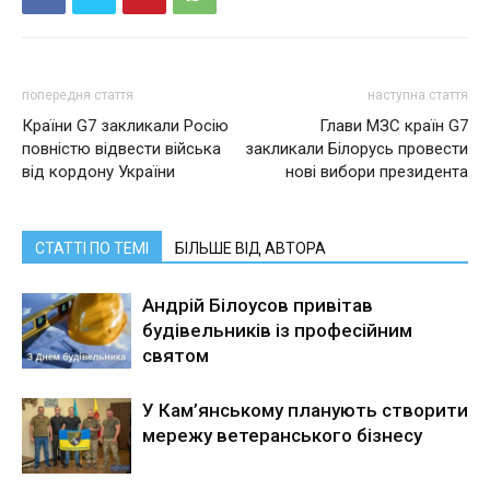
попередня стаття
наступна стаття
Країни G7 закликали Росію
Глави МЗС країн G7
повністю відвести війська
закликали Білорусь провести
від кордону України
нові вибори президента
СТАТТІ ПО ТЕМІ
БІЛЬШЕ ВІД АВТОРА
Андрій Білоусов привітав
будівельників із професійним
святом
У Кам’янському планують створити
мережу ветеранського бізнесу