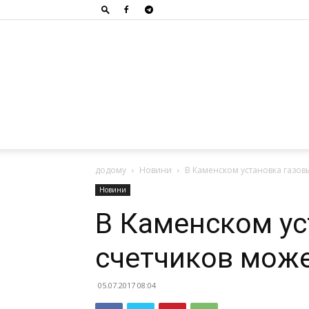
додому
Новини
В Каменском установка газов
Новини
В Каменском ус
счетчиков мож
05.07.2017 08:04