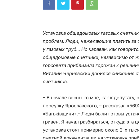
Установка общедомовых газовых счетчико
проблем. Люди, нежелающие платить за 
у газовых труб… Но караван, как говорит
общедомовые счетчики, независимо от ж
горсовета приблизила горожан к решени
Виталий Чернявский добился снижения с
счетчиков.
– В начале весны ко мне, как к депутату
переулку Ярославского, – рассказал «569
«Батьківщини».- Люди были готовы устан
гривен. Я начал разбираться, откуда эта ц
установка стоят примерно около 2-х тыся
сметной документации на установку приб