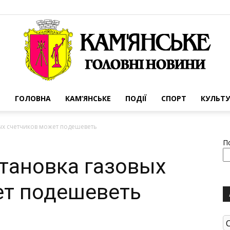
ГОЛОВНА
КАМ’ЯНСЬКЕ
ПОДІЇ
СПОРТ
КУЛЬТУ
Портал
ых счетчиков может подешеветь
П
тановка газовых
ет подешеветь
міста