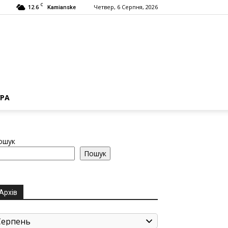
C
12.6
Четвер, 6 Серпня, 2026
Kamianske
РА
ошук
Пошук
Архів