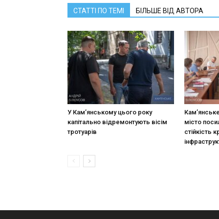
СТАТТІ ПО ТЕМІ
БІЛЬШЕ ВІД АВТОРА
У Кам’янському цього року
Кам’янське
капітально відремонтують вісім
місто поси
тротуарів
стійкість к
інфраструк