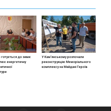
 готується до зими:
У Кам’янському розпочали
лює енергетичну
реконструкцію Меморіального
ритичної
комплексу на Майдані Героїв
тури