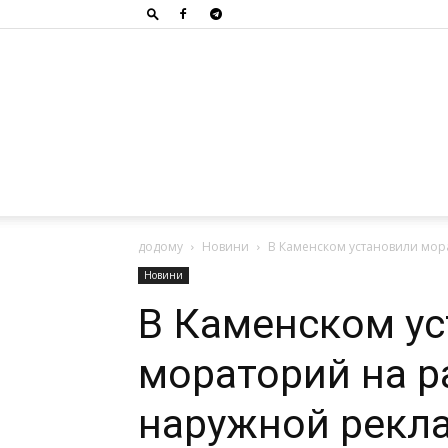
додому
Новини
В Каменском установили мо
Новини
В Каменском у
мораторий на 
наружной рекл