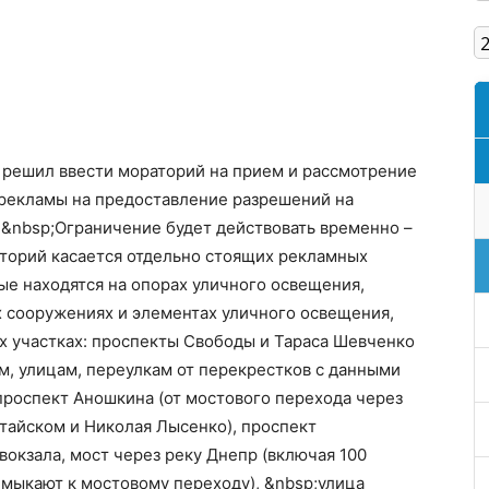
Кам'янське
 решил ввести мораторий на прием и рассмотрение
рекламы на предоставление разрешений на
&nbsp;Ограничение будет действовать временно –
раторий касается отдельно стоящих рекламных
ые находятся на опорах уличного освещения,
их сооружениях и элементах уличного освещения,
х участках: проспекты Свободы и Тараса Шевченко
м, улицам, переулкам от перекрестков с данными
проспект Аношкина (от мостового перехода через
тайском и Николая Лысенко), проспект
окзала, мост через реку Днепр (включая 100
имыкают к мостовому переходу), &nbsp;улица