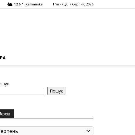
C
12.6
П’ятниця, 7 Серпня, 2026
Kamianske
РА
ошук
Пошук
Архів