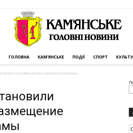
ГОЛОВНА
КАМ’ЯНСЬКЕ
ПОДІЇ
СПОРТ
КУЛЬТУ
Портал
раторий на размещение наружной рекламы
П
становили
размещение
міста
амы