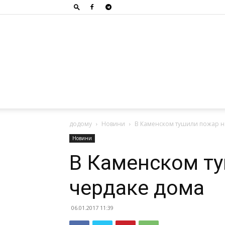
додому
Новини
В Каменском тушили пожар н
Новини
В Каменском т
чердаке дома
06.01.2017 11:39