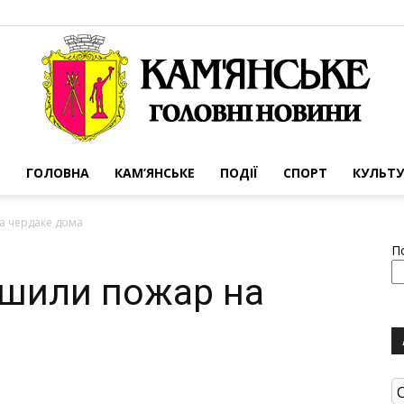
ГОЛОВНА
КАМ’ЯНСЬКЕ
ПОДІЇ
СПОРТ
КУЛЬТУ
Портал
а чердаке дома
П
ушили пожар на
міста