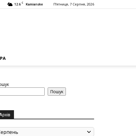
C
12.6
П’ятниця, 7 Серпня, 2026
Kamianske
РА
ошук
Пошук
Архів