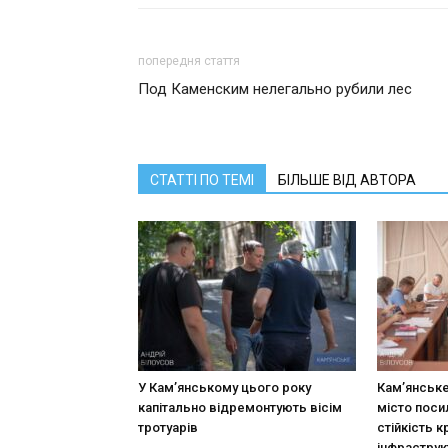
попередня стаття
Под Каменским нелегально рубили лес
СТАТТІ ПО ТЕМІ
БІЛЬШЕ ВІД АВТОРА
У Кам’янському цього року
Кам’янське
капітально відремонтують вісім
місто поси
тротуарів
стійкість к
інфраструк