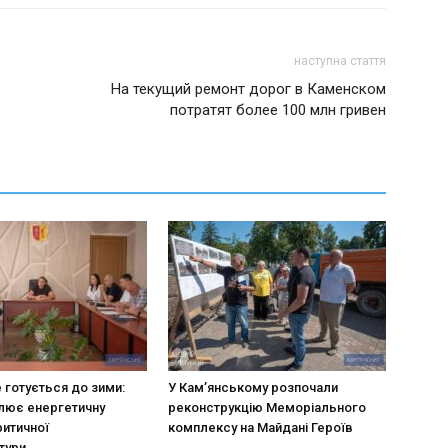
наступна стаття
На текущий ремонт дорог в Каменском
потратят более 100 млн гривен
 готується до зими:
У Кам’янському розпочали
лює енергетичну
реконструкцію Меморіального
ритичної
комплексу на Майдані Героїв
тури