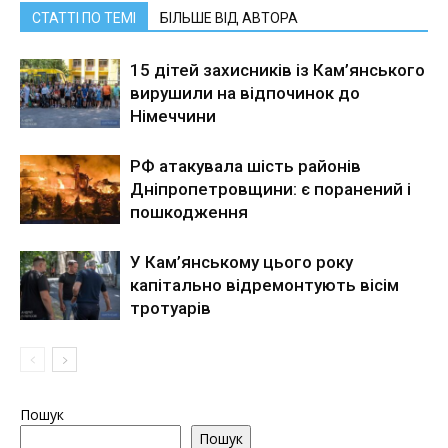
СТАТТІ ПО ТЕМІ
БІЛЬШЕ ВІД АВТОРА
15 дітей захисників із Кам’янського
вирушили на відпочинок до
Німеччини
РФ атакувала шість районів
Дніпропетровщини: є поранений і
пошкодження
У Кам’янському цього року
капітально відремонтують вісім
тротуарів
Пошук
Пошук