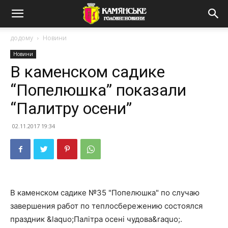
додому
Новини
Новини
В каменском садике
“Попелюшка” показали
“Палитру осени”
02.11.2017 19:34
В каменском садике №35 "Попелюшка" по случаю
завершения работ по теплосбережению состоялся
праздник &laquo;Палітра осені чудова&raquo;.