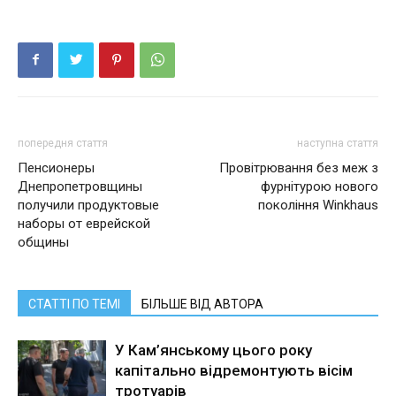
попередня стаття
наступна стаття
Пенсионеры
Провітрювання без меж з
Днепропетровщины
фурнітурою нового
получили продуктовые
покоління Winkhaus
наборы от еврейской
общины
СТАТТІ ПО ТЕМІ
БІЛЬШЕ ВІД АВТОРА
У Кам’янському цього року
капітально відремонтують вісім
тротуарів