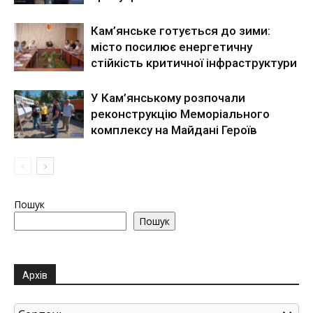
Кам’янське готується до зими:
місто посилює енергетичну
стійкість критичної інфраструктури
У Кам’янському розпочали
реконструкцію Меморіального
комплексу на Майдані Героїв
Пошук
Пошук
Архів