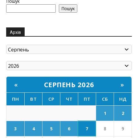
Пошук
Пошук
Архів
СЕРПЕНЬ 2026
«
»
ПН
ВТ
СР
ЧТ
ПТ
СБ
НД
1
2
7
3
4
5
6
8
9