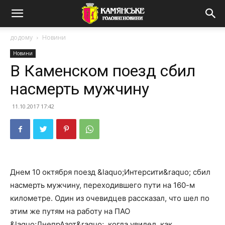
додому
Новини
Новини
В Каменском поезд сбил
насмерть мужчину
11.10.2017 17:42
Днем 10 октября поезд &laquo;Интерсити&raquo; сбил
насмерть мужчину, переходившего пути на 160-м
километре. Один из очевидцев рассказал, что шел по
этим же путям на работу на ПАО
&laquo;ДнепрАзот&raquo;, когда увидел, как