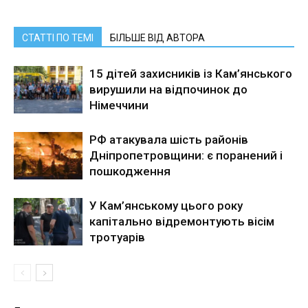
СТАТТІ ПО ТЕМІ
БІЛЬШЕ ВІД АВТОРА
15 дітей захисників із Кам’янського
вирушили на відпочинок до
Німеччини
РФ атакувала шість районів
Дніпропетровщини: є поранений і
пошкодження
У Кам’янському цього року
капітально відремонтують вісім
тротуарів