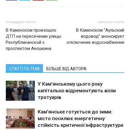
попередня стаття
наступна стаття
В Каменском произошло
В Каменском “Аульский
ДТП на пересечении улицы
водовод” анонсирует
Республиканской с
отключение водоснабжения
проспектом Аношкина
СТАТТІ ПО ТЕМІ
БІЛЬШЕ ВІД АВТОРА
У Кам’янському цього року
капітально відремонтують вісім
тротуарів
Кам’янське готується до зими:
місто посилює енергетичну
стійкість критичної інфраструктури