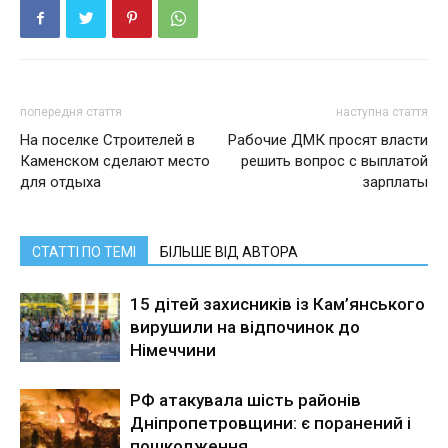
попередня стаття
наступна стаття
На поселке Строителей в
Рабочие ДМК просят власти
Каменском сделают место
решить вопрос с выплатой
для отдыха
зарплаты
СТАТТІ ПО ТЕМІ
БІЛЬШЕ ВІД АВТОРА
15 дітей захисників із Кам’янського
вирушили на відпочинок до
Німеччини
РФ атакувала шість районів
Дніпропетровщини: є поранений і
пошкодження