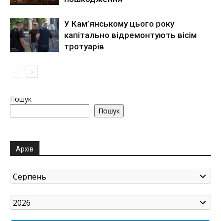
У Кам’янському цього року
капітально відремонтують вісім
тротуарів
Пошук
Пошук
Архів