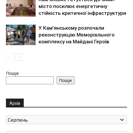
місто посилює енергетичну
стійкість критичної інфраструктури
У Кам’янському розпочали
реконструкцію Меморіального
комплексу на Майдані Героїв
Пошук
Пошук
Архів