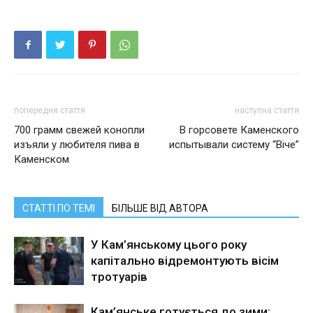
попередня стаття
наступна стаття
700 грамм свежей конопли
В горсовете Каменского
изъяли у любителя пива в
испытывали систему “Віче”
Каменском
СТАТТІ ПО ТЕМІ
БІЛЬШЕ ВІД АВТОРА
У Кам’янському цього року
капітально відремонтують вісім
тротуарів
Кам’янське готується до зими: