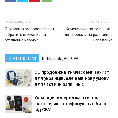
попередня стаття
наступна стаття
В Каменском просят власть
Каменчанин получил пять
обратить внимание на
лет тюрьмы за разбойное
утепление квартир
нападение
СТАТТІ ПО ТЕМІ
БІЛЬШЕ ВІД АВТОРА
ЄС продовжив тимчасовий захист
для українців, але ввів нову умову
для частини заявників
Українців попереджають про
шахраїв, які телефонують нібито
від СБУ