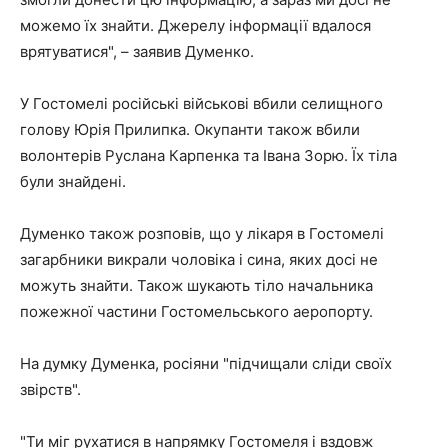
можемо їх знайти. Джерелу інформації вдалося
врятуватися", – заявив Думенко.
У Гостомелі російські військові вбили селищного
голову Юрія Прилипка. Окупанти також вбили
волонтерів Руслана Карпенка та Івана Зорю. Їх тіла
були знайдені.
Думенко також розповів, що у лікаря в Гостомелі
загарбники викрали чоловіка і сина, яких досі не
можуть знайти. Також шукають тіло начальника
пожежної частини Гостомельського аеропорту.
На думку Думенка, росіяни "підчищали сліди своїх
звірств".
"Ти міг рухатися в напрямку Гостомеля і вздовж