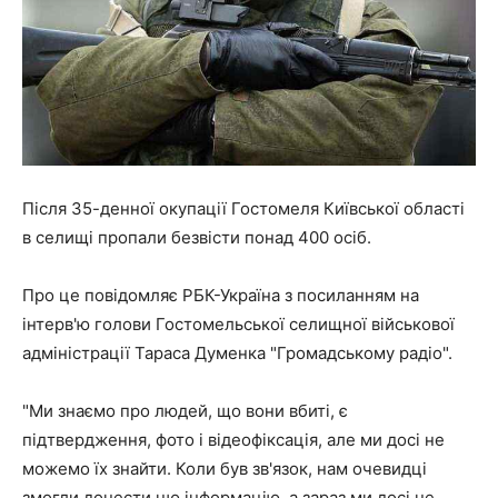
Після 35-денної окупації Гостомеля Київської області
в селищі пропали безвісти понад 400 осіб.
Про це повідомляє РБК-Україна з посиланням на
інтерв'ю голови Гостомельської селищної військової
адміністрації Тараса Думенка "Громадському радіо".
"Ми знаємо про людей, що вони вбиті, є
підтвердження, фото і відеофіксація, але ми досі не
можемо їх знайти. Коли був зв'язок, нам очевидці
змогли донести цю інформацію, а зараз ми досі не