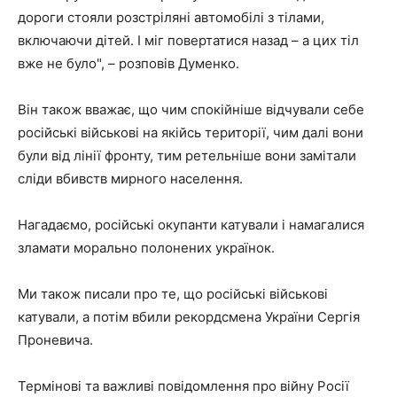
дороги стояли розстріляні автомобілі з тілами,
включаючи дітей. І міг повертатися назад – а цих тіл
вже не було", – розповів Думенко.
Він також вважає, що чим спокійніше відчували себе
російські військові на якійсь території, чим далі вони
були від лінії фронту, тим ретельніше вони замітали
сліди вбивств мирного населення.
Нагадаємо, російські окупанти катували і намагалися
зламати морально полонених українок.
Ми також писали про те, що російські військові
катували, а потім вбили рекордсмена України Сергія
Проневича.
Термінові та важливі повідомлення про війну Росії