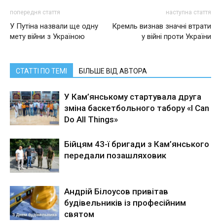
попередня стаття
наступна стаття
У Путіна назвали ще одну
Кремль визнав значні втрати
мету війни з Україною
у війні проти України
СТАТТІ ПО ТЕМІ
БІЛЬШЕ ВІД АВТОРА
У Кам’янському стартувала друга
зміна баскетбольного табору «I Can
Do All Things»
Бійцям 43-ї бригади з Кам’янського
передали позашляховик
Андрій Білоусов привітав
будівельників із професійним
святом