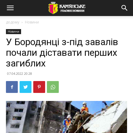
додому
Новини
Новини
У Бородянці з-під завалів
почали діставати перших
загиблих
07.04.2022 20:28