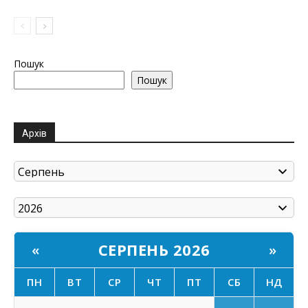
Пошук
Пошук
Архів
СЕРПЕНЬ 2026
«
»
ПН
ВТ
СР
ЧТ
ПТ
СБ
НД