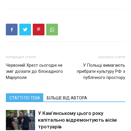
попередня стаття
наступна стаття
Червоний Хрест сьогодні не
У Польщі вимагають
зміг доїхати до блокадного
прибрати культуру РФ з
Маріуполя
публічного простору
СТАТТІ ПО ТЕМІ
БІЛЬШЕ ВІД АВТОРА
У Кам’янському цього року
капітально відремонтують вісім
тротуарів