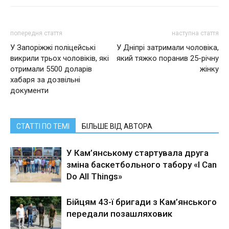
попередня стаття
наступна стаття
У Запоріжжі поліцейські
У Дніпрі затримали чоловіка,
викрили трьох чоловіків, які
який тяжко поранив 25-річну
отримали 5500 доларів
жінку
хабаря за дозвільні
документи
СТАТТІ ПО ТЕМІ
БІЛЬШЕ ВІД АВТОРА
У Кам’янському стартувала друга
зміна баскетбольного табору «I Can
Do All Things»
Бійцям 43-ї бригади з Кам’янського
передали позашляховик