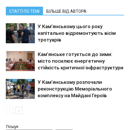
СТАТТІ ПО ТЕМІ
БІЛЬШЕ ВІД АВТОРА
У Кам’янському цього року
капітально відремонтують вісім
тротуарів
Кам’янське готується до зими:
місто посилює енергетичну
стійкість критичної інфраструктури
У Кам’янському розпочали
реконструкцію Меморіального
комплексу на Майдані Героїв
Пошук