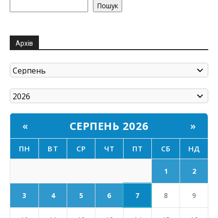
Пошук
Архів
СЕРПЕНЬ 2026
«
»
ПН
ВТ
СР
ЧТ
ПТ
СБ
НД
1
2
7
3
4
5
6
8
9