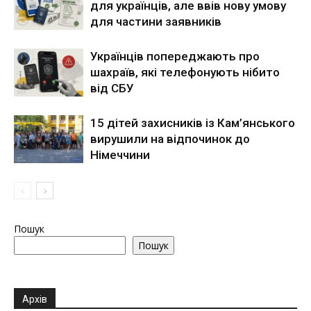
для українців, але ввів нову умову
для частини заявників
Українців попереджають про
шахраїв, які телефонують нібито
від СБУ
15 дітей захисників із Кам’янського
вирушили на відпочинок до
Німеччини
Пошук
Пошук
Архів