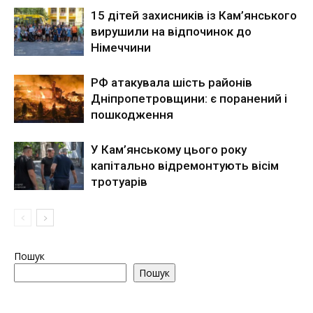
15 дітей захисників із Кам’янського
вирушили на відпочинок до
Німеччини
РФ атакувала шість районів
Дніпропетровщини: є поранений і
пошкодження
У Кам’янському цього року
капітально відремонтують вісім
тротуарів
Пошук
Пошук