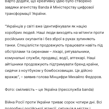
Варто додати, що креативну ідею було створено
завдяки агентству Banda й Міністерству цифрової
трансформації України.
"Українців у світі вже ідентифікували як націю
хоробрих людей. Наші люди виходять на мітинги проти
російських окупантів і без зброї в руках зупиняють
танки. Спеціалісти продовжують працювати навіть під
обстрілами та сиренами – лікарі, рятувальники,
комунальні служби, продавці, водії, аптекарі. Наші
айтішники продовжують підтримувати бренд країни,
сидячи з ноутбуком у бомбосховищах. Це дійсно
вражає", – заявив голова Мінцифри Михайло Федоров.
Фото: сміливість – це Україна (пресслужба banda)
Війна Росії проти України триває сорок чотири дні. Всі
подробиці російської агресії, ситуація в містах і