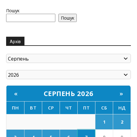
Пошук
Пошук
Архів
СЕРПЕНЬ 2026
«
»
ПН
ВТ
СР
ЧТ
ПТ
СБ
НД
1
2