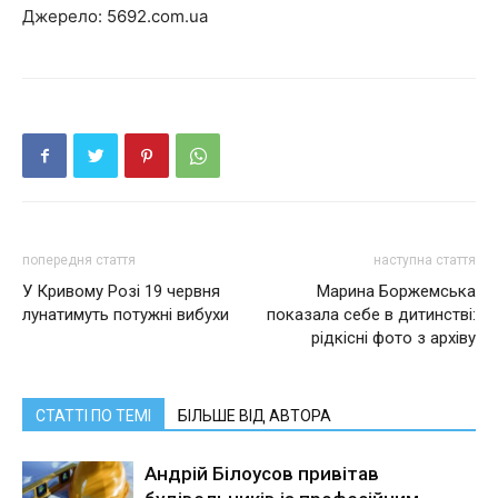
Джерело: 5692.com.ua
попередня стаття
наступна стаття
У Кривому Розі 19 червня
Марина Боржемська
лунатимуть потужні вибухи
показала себе в дитинстві:
рідкісні фото з архіву
СТАТТІ ПО ТЕМІ
БІЛЬШЕ ВІД АВТОРА
Андрій Білоусов привітав