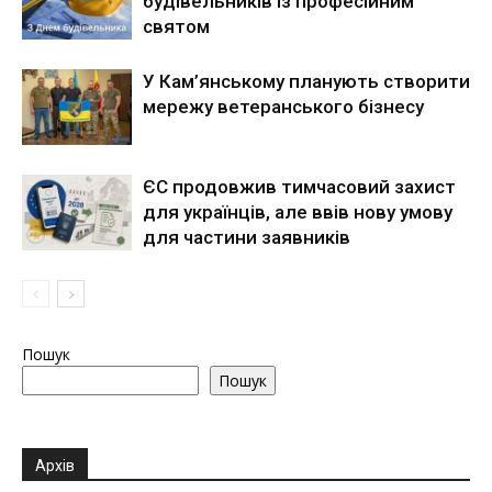
будівельників із професійним
святом
У Кам’янському планують створити
мережу ветеранського бізнесу
ЄС продовжив тимчасовий захист
для українців, але ввів нову умову
для частини заявників
Пошук
Пошук
Архів