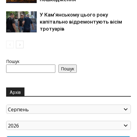
У Кам’янському цього року
капітально відремонтують вісім
тротуарів
Пошук
Пошук
Архів