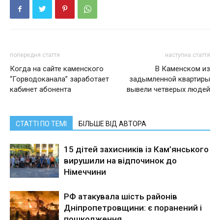
попередня стаття
наступна стаття
Когда на сайте каменского
В Каменском из
“Горводоканала” заработает
задымленной квартиры
кабинет абонента
вывели четверых людей
СТАТТІ ПО ТЕМІ
БІЛЬШЕ ВІД АВТОРА
15 дітей захисників із Кам’янського
вирушили на відпочинок до
Німеччини
РФ атакувала шість районів
Дніпропетровщини: є поранений і
пошкодження