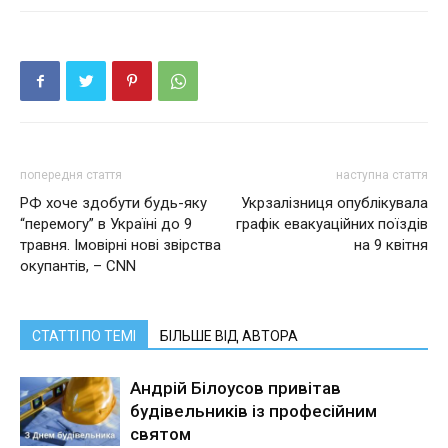
попередня стаття
наступна стаття
РФ хоче здобути будь-яку
Укрзалізниця опублікувала
“перемогу” в Україні до 9
графік евакуаційних поїздів
травня. Імовірні нові звірства
на 9 квітня
окупантів, – CNN
СТАТТІ ПО ТЕМІ
БІЛЬШЕ ВІД АВТОРА
Андрій Білоусов привітав
будівельників із професійним
святом