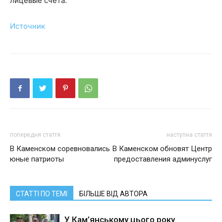
лицевые счета.
Источник
попередня стаття
наступна стаття
В Каменском соревновались
В Каменском обновят Центр
юные патриоты
предоставления админуслуг
СТАТТІ ПО ТЕМІ
БІЛЬШЕ ВІД АВТОРА
У Кам’янському цього року