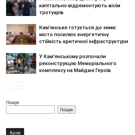
капітально відремонтують вісім
тротуарів
Кам’янське готується до зими:
місто посилює енергетичну
стійкість критичної інфраструктури
У Кам’янському розпочали
реконструкцію Меморіального
комплексу на Майдані Героїв
Пошук
Пошук
Архів