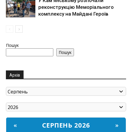
У Кам’янському розпочали
реконструкцію Меморіального
комплексу на Майдані Героїв
Пошук
Пошук
Архів
СЕРПЕНЬ 2026
«
»