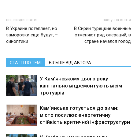
попередня стаття
наступна стаття
В Украине потеплеет, но
В Сирии турецкие военные
заморозки ещё будут, –
отменяют ряд операций, в
синоптики
стране начался голод
СТАТТІ ПО ТЕМІ
БІЛЬШЕ ВІД АВТОРА
У Кам’янському цього року
капітально відремонтують вісім
тротуарів
Кам’янське готується до зими:
місто посилює енергетичну
стійкість критичної інфраструктури