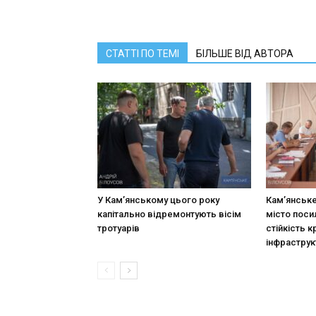
СТАТТІ ПО ТЕМІ
БІЛЬШЕ ВІД АВТОРА
У Кам’янському цього року
Кам’янське
капітально відремонтують вісім
місто поси
тротуарів
стійкість к
інфраструк