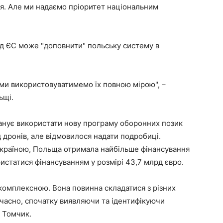
ня. Але ми надаємо пріоритет національним
від ЄС може "доповнити" польську систему в
 ми використовуватимемо їх повною мірою", –
ьщі.
ланує використати нову програму оборонних позик
 дронів, але відмовилося надати подробиці.
Україною, Польща отримала найбільше фінансування
истатися фінансуванням у розмірі 43,7 млрд євро.
комплексною. Вона повинна складатися з різних
часно, спочатку виявляючи та ідентифікуючи
в Томчик.