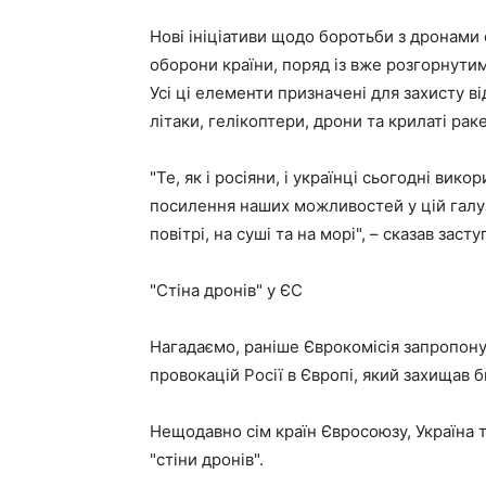
Нові ініціативи щодо боротьби з дронами
оборони країни, поряд із вже розгорнутим
Усі ці елементи призначені для захисту в
літаки, гелікоптери, дрони та крилаті рак
"Те, як і росіяни, і українці сьогодні вик
посилення наших можливостей у цій галузі
повітрі, на суші та на морі", – сказав зас
"Стіна дронів" у ЄС
Нагадаємо, раніше Єврокомісія запропону
провокацій Росії в Європі, який захищав б
Нещодавно сім країн Євросоюзу, Україна
"стіни дронів".