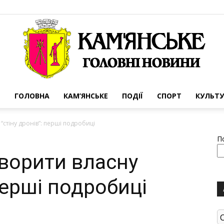
ГОЛОВНА
КАМ’ЯНСЬКЕ
ПОДІЇ
СПОРТ
КУЛЬТУ
Портал
“стіну дронів”: перші подробиці
П
ворити власну
 перші подробиці
міста