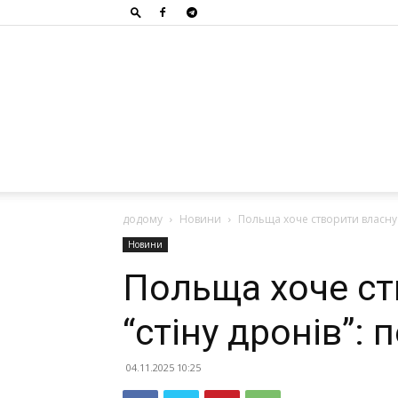
додому
Новини
Польща хоче створити власну 
Новини
Польща хоче ст
“стіну дронів”:
04.11.2025 10:25