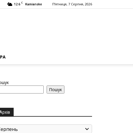
C
12.6
П’ятниця, 7 Серпня, 2026
Kamianske
РА
ошук
Пошук
Архів