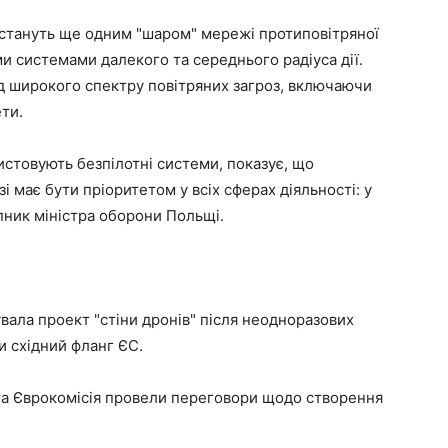
 стануть ще одним "шаром" мережі протиповітряної
и системами далекого та середнього радіуса дії.
ід широкого спектру повітряних загроз, включаючи
ети.
ористовують безпілотні системи, показує, що
 має бути пріоритетом у всіх сферах діяльності: у
тупник міністра оборони Польщі.
вала проект "стіни дронів" після неодноразових
и східний фланг ЄС.
 та Єврокомісія провели переговори щодо створення