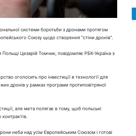
ональної системи боротьби з дронами протягом
вропейського Союзу щодо створення "стіни дронів".
и Польщі Цезарій Томчик, повідомляє РБК-Україна з
рство оголосить про інвестиції в технології для
рожих дронів у рамках програми протиповітряної
стиції, але мета полягає в тому, щоб польські
 контрактів.
рони неба над усім Європейським Союзом і готові