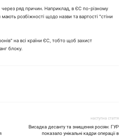
 через ряд причин. Наприклад, в ЄС по-різному
 мають розбіжності щодо назви та вартості "стіни
онів" на всі країни ЄС, тобто щоб захист
анг блоку.
наступна стаття
Висадка десанту та знищення росіян: ГУР
я
показало унікальні кадри операції в