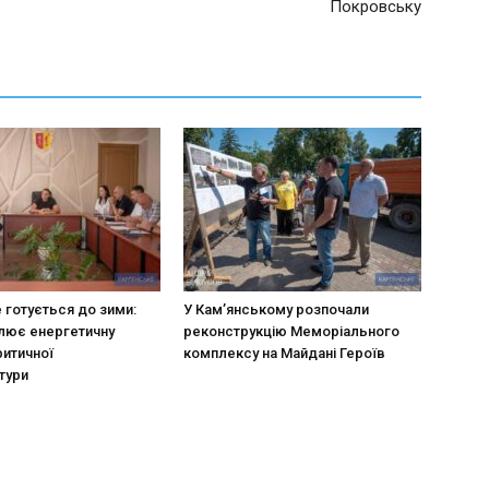
Покровську
 готується до зими:
У Кам’янському розпочали
лює енергетичну
реконструкцію Меморіального
ритичної
комплексу на Майдані Героїв
тури