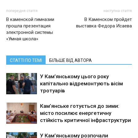
попередня стаття
наступна стаття
В каменской гимназии
В Каменском пройдет
прошла презентация
выставка Федора Исаева
электронной системы
«Умная школа»
СТАТТІ ПО ТЕМІ
БІЛЬШЕ ВІД АВТОРА
У Кам’янському цього року
капітально відремонтують вісім
тротуарів
Кам’янське готується до зими:
місто посилює енергетичну
стійкість критичної інфраструктури
У Кам’янському розпочали