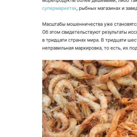
морепродукты более дешёвыми, либо таки
супермаркетах
, рыбных магазинах и зав
Масштабы мошенничества уже становятся
Об этом свидетельствуют результаты исс
в тридцати странах мира. В тридцати ше
неправильная маркировка, то есть, их по