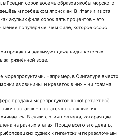
м, в Греции сорок восемь образов якобы морского
 дешёвым гребешком японским. В Италии из ста
ках акульих филе сорок пять процентов – это
и менее популярные, чем филе, которое особо
тов продавцы реализуют даже виды, которые
в загрязнённой воде.
не морепродуктами. Например, в Сингапуре вместо
рики из свинины, и креветок в них – ни грамма.
сфере продажи морепродуктов приобретает всё
очки поставок – достаточно сложные, их
чивается. В связи с этим подмена, которая даёт
ена на разных этапах. Проще всего это делать,
 рыболовецких суднах к гигантским перевалочным