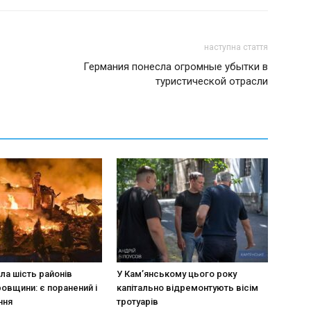
наступна стаття
Германия понесла огромные убытки в
туристической отрасли
ла шість районів
У Кам’янському цього року
овщини: є поранений і
капітально відремонтують вісім
ння
тротуарів