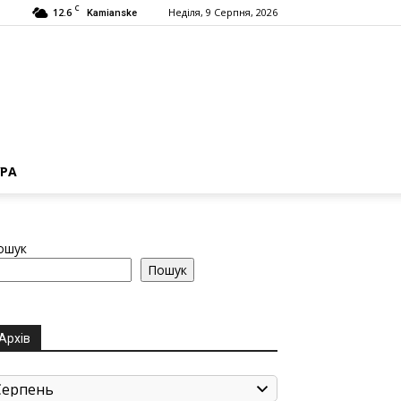
C
12.6
Неділя, 9 Серпня, 2026
Kamianske
РА
ошук
Пошук
Архів