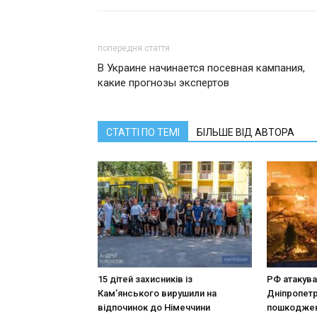
попередня стаття
В Украине начинается посевная кампания,
какие прогнозы экспертов
СТАТТІ ПО ТЕМІ
БІЛЬШЕ ВІД АВТОРА
15 дітей захисників із
РФ атакува
Кам’янського вирушили на
Дніпропетр
відпочинок до Німеччини
пошкодже