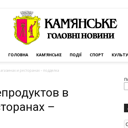
ГОЛОВНА
КАМ’ЯНСЬКЕ
ПОДІЇ
СПОРТ
КУЛЬТУ
Портал
агазинах и ресторанах – подделка
П
продуктов в
сторанах –
міста