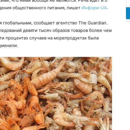
ми, что ними вообще не являются. Речь идёт и о
едения общественного питания, пишет
Информ-UA
.
 глобальными, сообщает агентство The Guardian.
ледований девяти тысяч образов товаров более чем
сти процентах случаев на морепродуктах была
дменили.