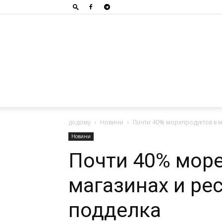
додому
Новини
Почти 40% морепродуктов в м
Новини
Почти 40% море
магазинах и ре
подделка