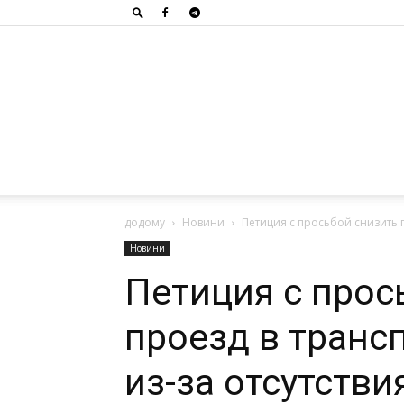
додому
Новини
Петиция с просьбой снизить п
Новини
Петиция с прос
проезд в транс
из-за отсутстви