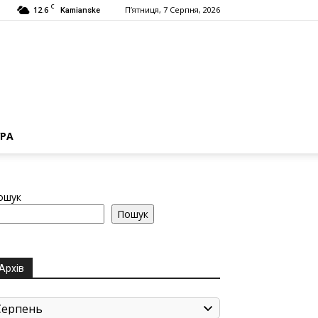
C
12.6
П’ятниця, 7 Серпня, 2026
Kamianske
РА
ошук
Пошук
Архів