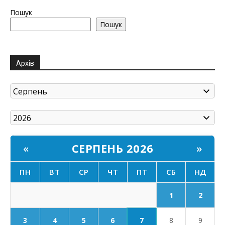
Пошук
Пошук
Архів
СЕРПЕНЬ 2026
«
»
ПН
ВТ
СР
ЧТ
ПТ
СБ
НД
1
2
7
3
4
5
6
8
9