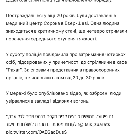
Постраждалі, всі у віці 20 років, були доставлені в
медичний центр Сорока в Бєер-Шеві. Одна людина
знаходиться в критичному стані, ще четверо отримали
поранення середнього ступеня тяжкості.
У суботу поліція повідомила про затримання чотирьох
осіб, підозрюваних у причетності до стрілянини в кафе
"Рахат". За словами представників правоохоронних
органів, це чоловіки віком від 20 до 30 років.
У мережі було опубліковано відео, як озброєні люди
увірвалися в заклад і відкрили вогонь.
"זה פיגוע": חמושים פורצים לבית הקפה ברהט ויורים לכל עבר,
הלקוחות מסתתרים מתחת לשולחנות תיעוד@Itsik_zuarets
pic.twitter.com/OAEGaqDusS