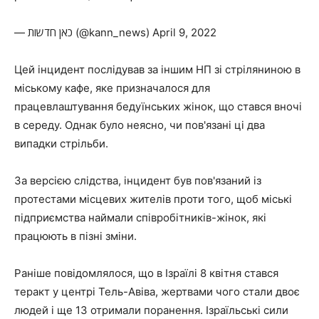
— כאן חדשות (@kann_news) April 9, 2022
Цей інцидент послідував за іншим НП зі стріляниною в
міському кафе, яке призначалося для
працевлаштування бедуїнських жінок, що стався вночі
в середу. Однак було неясно, чи пов'язані ці два
випадки стрільби.
За версією слідства, інцидент був пов'язаний із
протестами місцевих жителів проти того, щоб міські
підприємства наймали співробітників-жінок, які
працюють в пізні зміни.
Раніше повідомлялося, що в Ізраїлі 8 квітня стався
теракт у центрі Тель-Авіва, жертвами чого стали двоє
людей і ще 13 отримали поранення. Ізраїльські сили