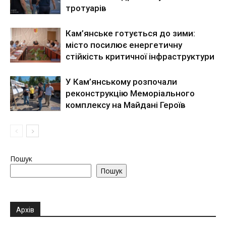
тротуарів
Кам’янське готується до зими:
місто посилює енергетичну
стійкість критичної інфраструктури
У Кам’янському розпочали
реконструкцію Меморіального
комплексу на Майдані Героїв
Пошук
Пошук
Архів