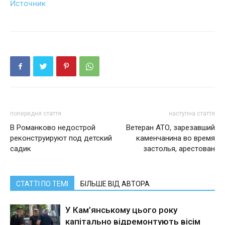
Источник
попередня стаття
наступна стаття
В Романково недострой
Ветеран АТО, зарезавший
реконструируют под детский
каменчанина во время
садик
застолья, арестован
СТАТТІ ПО ТЕМІ
БІЛЬШЕ ВІД АВТОРА
У Кам’янському цього року
капітально відремонтують вісім