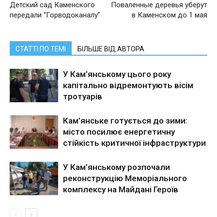
Детский сад Каменского
Поваленные деревья уберут
передали “Горводоканалу”
в Каменском до 1 мая
СТАТТІ ПО ТЕМІ
БІЛЬШЕ ВІД АВТОРА
У Кам’янському цього року
капітально відремонтують вісім
тротуарів
Кам’янське готується до зими:
місто посилює енергетичну
стійкість критичної інфраструктури
У Кам’янському розпочали
реконструкцію Меморіального
комплексу на Майдані Героїв