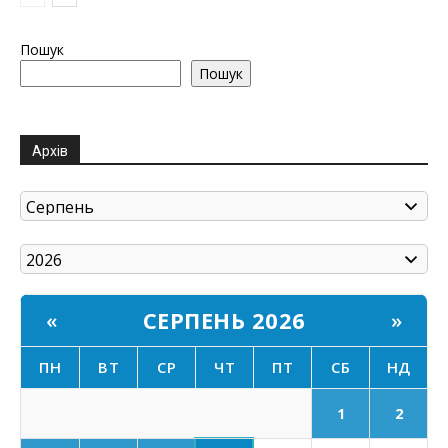
Пошук
Пошук
Архів
СЕРПЕНЬ 2026
«
»
ПН
ВТ
СР
ЧТ
ПТ
СБ
НД
1
2