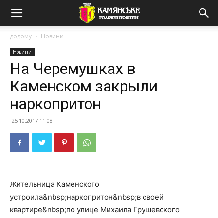
додому
Новини
Новини
На Черемушках в
Каменском закрыли
наркопритон
25.10.2017 11:08
Жительница Каменского
устроила&nbsp;наркопритон&nbsp;в своей
квартире&nbsp;по улице Михаила Грушевского