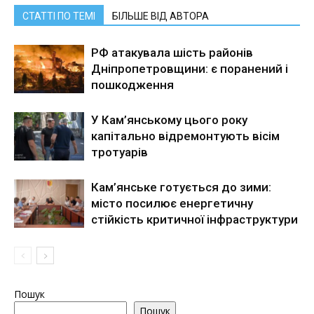
СТАТТІ ПО ТЕМІ
БІЛЬШЕ ВІД АВТОРА
РФ атакувала шість районів
Дніпропетровщини: є поранений і
пошкодження
У Кам’янському цього року
капітально відремонтують вісім
тротуарів
Кам’янське готується до зими:
місто посилює енергетичну
стійкість критичної інфраструктури
Пошук
Пошук