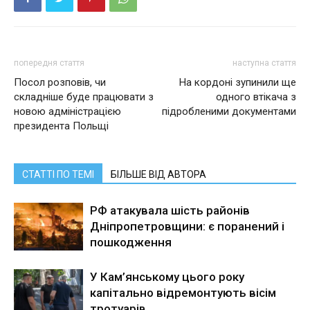
попередня стаття
наступна стаття
Посол розповів, чи
На кордоні зупинили ще
складніше буде працювати з
одного втікача з
новою адміністрацією
підробленими документами
президента Польщі
СТАТТІ ПО ТЕМІ
БІЛЬШЕ ВІД АВТОРА
РФ атакувала шість районів
Дніпропетровщини: є поранений і
пошкодження
У Кам’янському цього року
капітально відремонтують вісім
тротуарів