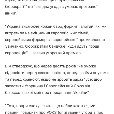
бюрократії" це "вигідна угода в умовах програної
війни".
"Україна висмокче кожен євро, форинт і злотий, які ми
витратили на зміцнення європейських сімей,
європейських фермерів і європейської промисловості.
Звичайно, бюрократам байдуже, куди йдуть гроші
європейців", – заявив угорський прем'єр.
Він стверджує, що через десять років "не зможе
відповісти перед своєю совістю, перед своїми онуками
та перед країною", якщо не зробить зараз "усе, щоб
захистити Угорщину і Європейський Союз від
брюссельської мрії про приєднання України".
"Тож, попри спеку і свята, що наближаються, ми
повинні говорити про VOKS (опитування угорців про