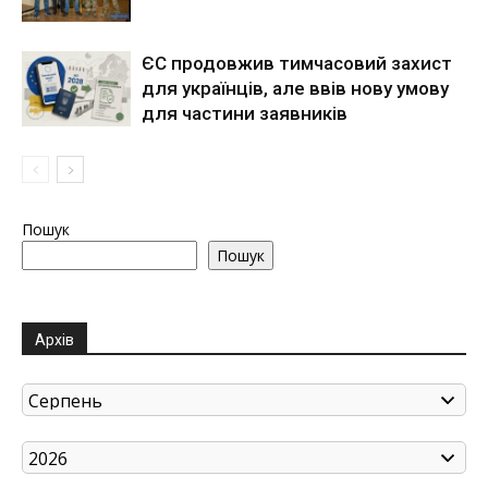
ЄС продовжив тимчасовий захист
для українців, але ввів нову умову
для частини заявників
Пошук
Пошук
Архів