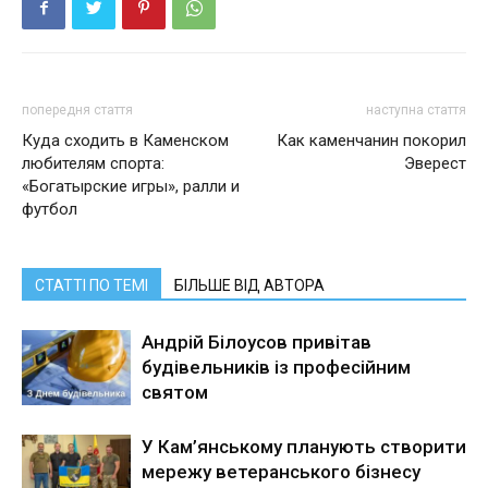
попередня стаття
наступна стаття
Куда сходить в Каменском
Как каменчанин покорил
любителям спорта:
Эверест
«Богатырские игры», ралли и
футбол
СТАТТІ ПО ТЕМІ
БІЛЬШЕ ВІД АВТОРА
Андрій Білоусов привітав
будівельників із професійним
святом
У Кам’янському планують створити
мережу ветеранського бізнесу