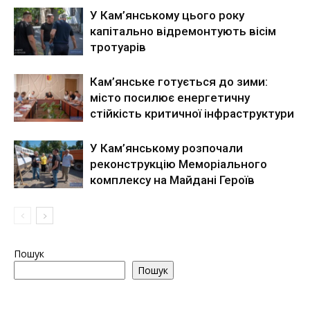
У Кам’янському цього року
капітально відремонтують вісім
тротуарів
Кам’янське готується до зими:
місто посилює енергетичну
стійкість критичної інфраструктури
У Кам’янському розпочали
реконструкцію Меморіального
комплексу на Майдані Героїв
Пошук
Пошук