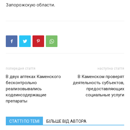
Запорожскую области.
попередня стаття
наступна стаття
В двух аптеках Каменского
В Каменском проверят
бесконтрольно
деятельность субъектов,
реализовывались
предоставляющих
кодеинсодержащие
социальные услуги
препараты
СТАТТІ ПО ТЕМІ
БІЛЬШЕ ВІД АВТОРА