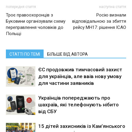
попередня стаття
наступна стаття
Троє правоохоронців з
Росію визнали
Буковини організували схему
відповідальною за збиття
переправлення чоловіків до
рейсу MH17: рішення ICAO
Польщі
СТАТТІ ПО ТЕМІ
БІЛЬШЕ ВІД АВТОРА
ЄС продовжив тимчасовий захист
для українців, але ввів нову умову
для частини заявників
Українців попереджають про
шахраїв, які телефонують нібито
від СБУ
15 дітей захисників із Кам’янського