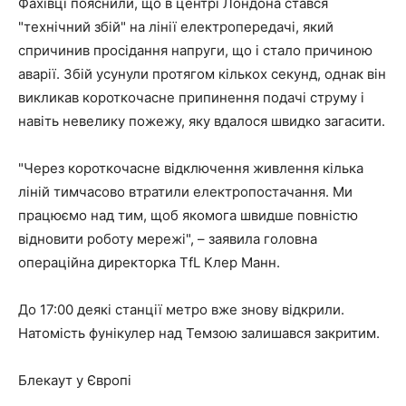
Фахівці пояснили, що в центрі Лондона стався
"технічний збій" на лінії електропередачі, який
спричинив просідання напруги, що і стало причиною
аварії. Збій усунули протягом кількох секунд, однак він
викликав короткочасне припинення подачі струму і
навіть невелику пожежу, яку вдалося швидко загасити.
"Через короткочасне відключення живлення кілька
ліній тимчасово втратили електропостачання. Ми
працюємо над тим, щоб якомога швидше повністю
відновити роботу мережі", – заявила головна
операційна директорка TfL Клер Манн.
До 17:00 деякі станції метро вже знову відкрили.
Натомість фунікулер над Темзою залишався закритим.
Блекаут у Європі