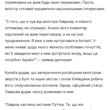
спрямована на зрив будь-яких перемовин. Проте,
міністр готовий керуватися національними інтересами.
"З того, що я чув від міністра Лаврова, я ніякого
оптимізму не отримую. Кожен його коментар
націлений на зрив переговорів, а не на їхнє
продовження. Я вже з ним зустрічався в Анталії. У
мене немає щодо нього якихось особливих почуттів,
які б завадили мені з ним зустрітися знову, якщо це
потрібно Україні"", – заявив дипломат.
Кулеба додав, що заперечення російським міністром
звірств у Бучі та інших містах і селах Київщини робить
його співучасником злочинів. Однак, офіційний статус
Лаврова додає сенсу розмовам із ним.
"Лавров частина системи Путіна. Те, що він