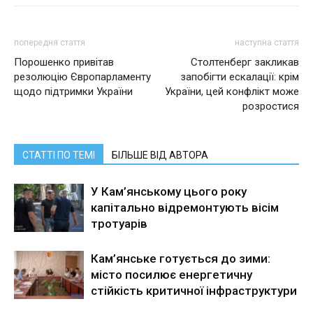
попередня стаття
наступна стаття
Порошенко привітав
Столтенберг закликав
резолюцію Європарламенту
запобігти ескалації: крім
щодо підтримки України
України, цей конфлікт може
розростися
СТАТТІ ПО ТЕМІ
БІЛЬШЕ ВІД АВТОРА
У Кам’янському цього року
капітально відремонтують вісім
тротуарів
Кам’янське готується до зими:
місто посилює енергетичну
стійкість критичної інфраструктури