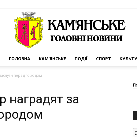
ГОЛОВНА
КАМ’ЯНСЬКЕ
ПОДІЇ
СПОРТ
КУЛЬТУ
Портал
 заслуги перед городом
П
р наградят за
городом
міста