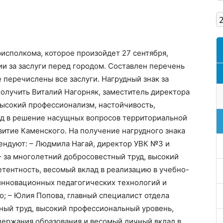
Кам'янське
исполкома, которое произойдет 27 сентября,
и за заслуги перед городом. Составлен перечень
е перечислены все заслуги. Нагрудный знак за
получить Виталий Нагорняк, заместитель директора
высокий профессионализм, настойчивость,
д в решение насущных вопросов территориальной
итие Каменского. На получение нагрудного знака
тендуют: – Людмила Нагай, директор УВК №3 и
 за многолетний добросовестный труд, высокий
тентность, весомый вклад в реализацию в учебно-
нновационных педагогических технологий и
о; – Юлия Попова, главный специалист отдела
ный труд, высокий профессиональный уровень,
ержания образования и весомый личный вклад в