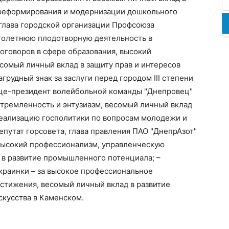
реформирования и модернизации дошкольного
 глава городской организации Профсоюза
оголетнюю плодотворную деятельность в
оговоров в сфере образования, высокий
сомый личный вклад в защиту прав и интересов
грудный знак за заслуги перед городом III степени
вице-президент волейбольной команды "Днепровец"
стремленность и энтузиазм, весомый личный вклад
реализацию госполитики по вопросам молодежи и
епутат горсовета, глава правления ПАО "ДнепрАзот"
 высокий профессионализм, управленческую
 в развитие промышленного потенциала; –
краинки – за высокое профессиональное
стижения, весомый личный вклад в развитие
скусства в Каменском.