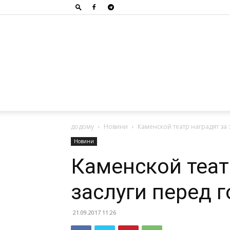
додому
Новини
Каменской театр наградят за
Новини
Каменской теат
заслуги перед 
21.09.2017 11:26