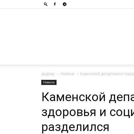
додому
Новини
Каменской департамент охра
Новини
Каменской деп
здоровья и соц
разделился