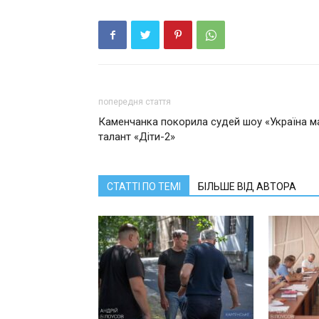
попередня стаття
Каменчанка покорила судей шоу «Україна м
талант «Діти-2»
СТАТТІ ПО ТЕМІ
БІЛЬШЕ ВІД АВТОРА