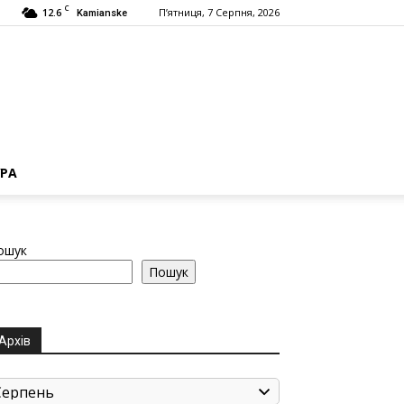
C
12.6
П’ятниця, 7 Серпня, 2026
Kamianske
РА
ошук
Пошук
Архів