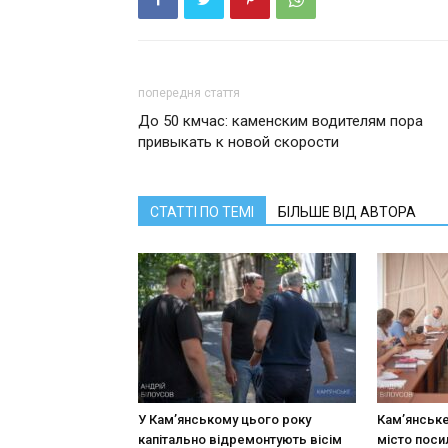
попередня стаття
До 50 кмчас: каменским водителям пора
привыкать к новой скорости
СТАТТІ ПО ТЕМІ
БІЛЬШЕ ВІД АВТОРА
У Кам’янському цього року
Кам’янське
капітально відремонтують вісім
місто поси