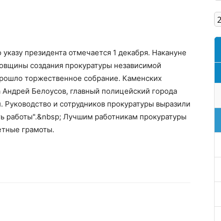
Кам'янське
 указу президента отмечается 1 декабря. Накануне
довщины создания прокуратуры независимой
прошло торжественное собрание. Каменских
а Андрей Белоусов, главный полицейский города
. Руководство и сотрудников прокуратуры выразили
ть работы".&nbsp; Лучшим работникам прокуратуры
етные грамоты.