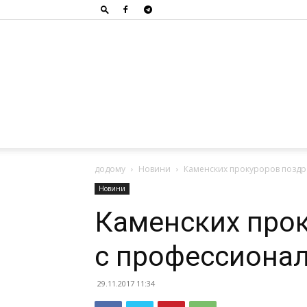
додому
Новини
Каменских прокуроров позд
Новини
Каменских про
с профессиона
29.11.2017 11:34