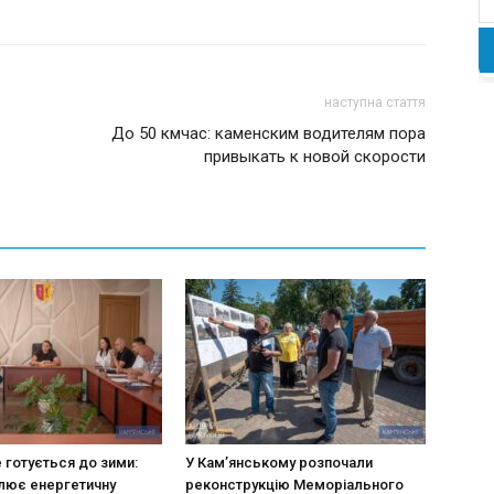
наступна стаття
До 50 кмчас: каменским водителям пора
привыкать к новой скорости
 готується до зими:
У Кам’янському розпочали
лює енергетичну
реконструкцію Меморіального