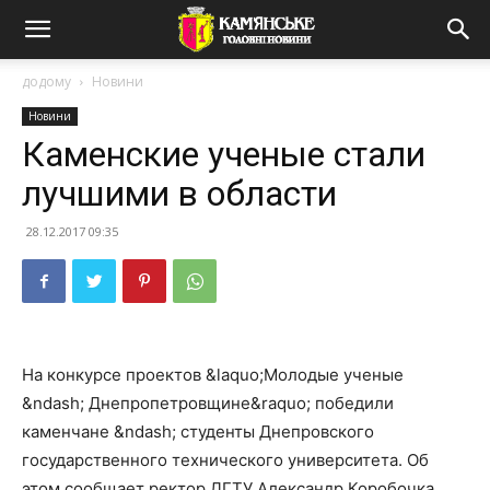
додому
Новини
Новини
Каменские ученые стали
лучшими в области
28.12.2017 09:35
На конкурсе проектов &laquo;Молодые ученые
&ndash; Днепропетровщине&raquo; победили
каменчане &ndash; студенты Днепровского
государственного технического университета. Об
этом сообщает ректор ДГТУ Александр Коробочка.