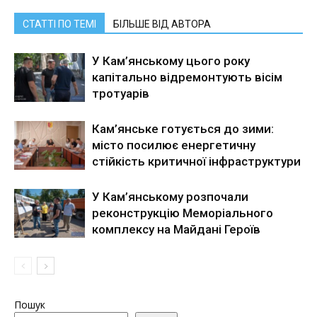
СТАТТІ ПО ТЕМІ
БІЛЬШЕ ВІД АВТОРА
У Кам’янському цього року
капітально відремонтують вісім
тротуарів
Кам’янське готується до зими:
місто посилює енергетичну
стійкість критичної інфраструктури
У Кам’янському розпочали
реконструкцію Меморіального
комплексу на Майдані Героїв
Пошук