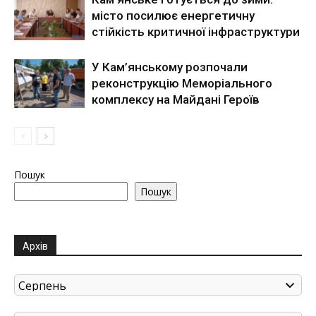
місто посилює енергетичну
стійкість критичної інфраструктури
У Кам’янському розпочали
реконструкцію Меморіального
комплексу на Майдані Героїв
Пошук
Пошук
Архів