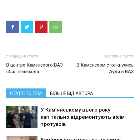
попередня стаття
наступна стаття
В центре Каменского ВАЗ
В Каменском столкнулись
сбил пешехода
Ауди и ВАЗ
СТАТТІ ПО ТЕМІ
БІЛЬШЕ ВІД АВТОРА
У Кам’янському цього року
капітально відремонтують вісім
тротуарів
Кам’янське готується до зими: