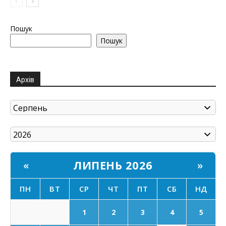
Пошук
Пошук
Архів
ЛИПЕНЬ 2026
«
»
ПН
ВТ
СР
ЧТ
ПТ
СБ
НД
1
2
3
4
5