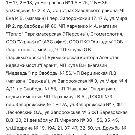
1 – 17, 2 – 18, ул.Некрасова № 1 А – 25, 2 Б – 36
ул.Садовая № 2, 4 А, Соцстрах Заводского района, ЧП
Ена И.В. (магазин) I пер. Запорожский 17, 17 А, ул.Мира
№ 2, пр.Свободы № 60, ЧП Харченко И.А. магазин
"Тепло" Парикмахерская ("Персона"), Стоматология,
ООО "Укрнафта" (АЗС офис), ООО ПКФ "Автодом"ТОВ
(бар, стоянка, мойка), ЧП Петруша О.В.
(парикмахерская ) Букмекерская контора Агенство
недвижимости"Гарант", ЧП Купа В.Н.(магазин
"Медведь") пр.Свободы № 56, ЧП Верцинская Л.В.
(магазин "Одежда"), ул.Запорожская № 9, ул.Мира № 4
А/11, пр.Свободы № 58, ЧП "Наш дом "Операции с
недвижимостью ЧП Пархомчук В.А., ДЮСШ №3,
пер.Запорожский № 1 – 17А, ул.Запорожская № 7, ФЛ
Лесновский О.А., ул.Запорожская № 5 ФЛ Березовская
В.В. 20, 21 декабря ул.П.Мирного № 38 – 56, 35-45,
ул.Щедрина № 19, 19А, 21, 37-47, 32-50, ул. Дружбы №