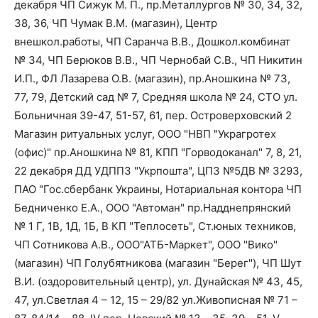
декабря ЧП Сижук М. П., пр.Металлургов № 30, 34, 32,
38, 36, ЧП Чумак В.М. (магазин), Центр
внешкол.работы, ЧП Саранча В.В., Дошкол.комбинат
№ 34, ЧП Берюков В.В., ЧП Чернобай С.В., ЧП Никитин
И.П., ФЛ Лазарева О.В. (магазин), пр.Аношкина № 73,
77, 79, Детский сад № 7, Средняя школа № 24, СТО ул.
Больничная 39-47, 51-57, 61, пер. Островерховский 2
Магазин ритуальных услуг, ООО "НВП "Украгротех
(офис)" пр.Аношкина № 81, КПП "Горводоканал" 7, 8, 21,
22 декабря ДД УДППЗ "Укрпошта", ЦПЗ №5ДВ № 3293,
ПАО "Гос.сбербанк Украины, Нотариальная контора ЧП
Бедниченко Е.А., ООО "Автоман" пр.Надднепрянский
№ 1 Г, 1В, 1Д, 1Б, В КП "Теплосеть", Ст.юных техников,
ЧП Сотникова А.В., ООО"АТБ-Маркет", ООО "Вико"
(магазин) ЧП Голубятникова (магазин "Берег"), ЧП Шут
В.И. (оздоровительный центр), ул. Дунайская № 43, 45,
47, ул.Светлая 4 – 12, 15 – 29/82 ул.Живописная № 71 –