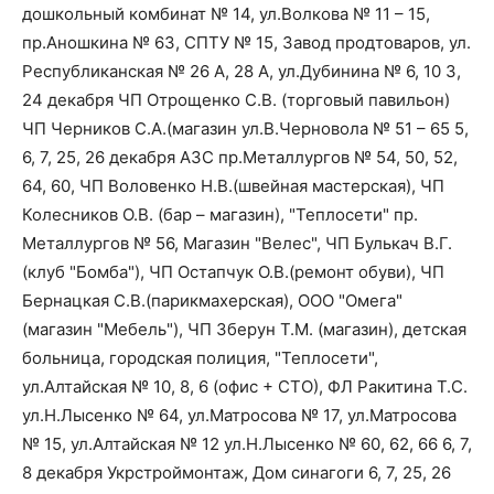
дошкольный комбинат № 14, ул.Волкова № 11 – 15,
пр.Аношкина № 63, СПТУ № 15, Завод продтоваров, ул.
Республиканская № 26 А, 28 А, ул.Дубинина № 6, 10 3,
24 декабря ЧП Отрощенко С.В. (торговый павильон)
ЧП Черников С.А.(магазин ул.В.Черновола № 51 – 65 5,
6, 7, 25, 26 декабря АЗС пр.Металлургов № 54, 50, 52,
64, 60, ЧП Воловенко Н.В.(швейная мастерская), ЧП
Колесников О.В. (бар – магазин), "Теплосети" пр.
Металлургов № 56, Магазин "Велес", ЧП Булькач В.Г.
(клуб "Бомба"), ЧП Остапчук О.В.(ремонт обуви), ЧП
Бернацкая С.В.(парикмахерская), ООО "Омега"
(магазин "Мебель"), ЧП Зберун Т.М. (магазин), детская
больница, городская полиция, "Теплосети",
ул.Алтайская № 10, 8, 6 (офис + СТО), ФЛ Ракитина Т.С.
ул.Н.Лысенко № 64, ул.Матросова № 17, ул.Матросова
№ 15, ул.Алтайская № 12 ул.Н.Лысенко № 60, 62, 66 6, 7,
8 декабря Укрстроймонтаж, Дом синагоги 6, 7, 25, 26