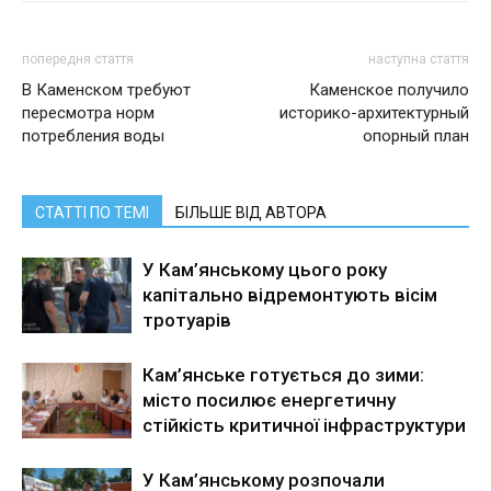
попередня стаття
наступна стаття
В Каменском требуют
Каменское получило
пересмотра норм
историко-архитектурный
потребления воды
опорный план
СТАТТІ ПО ТЕМІ
БІЛЬШЕ ВІД АВТОРА
У Кам’янському цього року
капітально відремонтують вісім
тротуарів
Кам’янське готується до зими:
місто посилює енергетичну
стійкість критичної інфраструктури
У Кам’янському розпочали