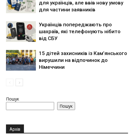
для українців, але ввів нову умову
для частини заявників
Українців попереджають про
шахраїв, які телефонують нібито
від СБУ
15 дітей захисників із Кам’янського
вирушили на відпочинок до
Німеччини
Пошук
Пошук
Архів